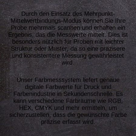
Durch den Einsatz des Mehrpunkt-
Mittelwertbindungs-Modus können Sie Ihre
Probe mehrmals scannen und erhalten ein
Ergebnis, das die Messwerte mittelt. Dies ist
besonders nützlich für Proben mit leichter
Struktur oder Muster, da so eine präzisere
und konsistentere Messung gewährleistet
wird.
Unser Farbmesssystem liefert genaue
digitale Farbwerte für Druck und
Farbenindustrie in Sekundenschnelle. Es
kann verschiedene Farbräume wie RGB,
HEX, CMYK und mehr ermitteln, um
sicherzustellen, dass die gewünschte Farbe
präzise erfasst wird.