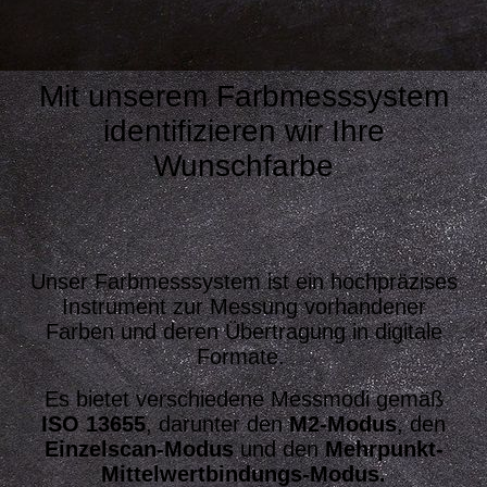
Mit unserem Farbmesssystem
identifizieren wir Ihre
Wunschfarbe
Unser Farbmesssystem ist ein hochpräzises
Instrument zur Messung vorhandener
Farben und deren Übertragung in digitale
Formate.
Es bietet verschiedene Messmodi gemäß
ISO 13655
, darunter den
M2-Modus
, den
Einzelscan-Modus
und den
Mehrpunkt-
Mittelwertbindungs-Modus.